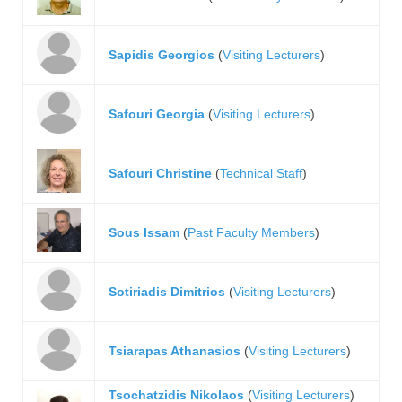
Sapidis Georgios
(
Visiting Lecturers
)
Safouri Georgia
(
Visiting Lecturers
)
Safouri Christine
(
Technical Staff
)
Sous Issam
(
Past Faculty Members
)
Sotiriadis Dimitrios
(
Visiting Lecturers
)
Tsiarapas Athanasios
(
Visiting Lecturers
)
Tsochatzidis Nikolaos
(
Visiting Lecturers
)