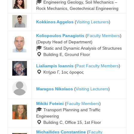
Engineering Geology, Soil Mechanics –
Rock Mechanics, Geotechnical Engineering
Kokkinos Aggelos
(
Visiting Lecturers
)
Koliopoulos Panagiotis
(
Faculty Members
)
(Deputy Head of Department)
Static and Dynamic Analysis of Structures
Building E, Ground Floor
Lialiampis Ioannis
(
Past Faculty Members
)
Κτήριο Γ, 1ος όροφος
Maragos Nikolaos
(
Visiting Lecturers
)
Mikiki Foteini
(
Faculty Members
)
Transport Planning and Traffic
Engineering
Building C, Office 15, 1st Floor
Michailides Constantine
(
Faculty