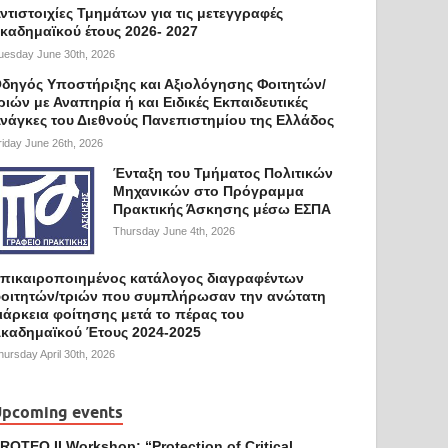
ντιστοιχίες Τμημάτων για τις μετεγγραφές
καδημαϊκού έτους 2026- 2027
uesday June 30th, 2026
δηγός Υποστήριξης και Αξιολόγησης Φοιτητών/
ριών με Αναπηρία ή και Ειδικές Εκπαιδευτικές
νάγκες του Διεθνούς Πανεπιστημίου της Ελλάδος
riday June 26th, 2026
Ένταξη του Τμήματος Πολιτικών
Μηχανικών στο Πρόγραμμα
Πρακτικής Άσκησης μέσω ΕΣΠΑ
Thursday June 4th, 2026
πικαιροποιημένος κατάλογος διαγραφέντων
οιτητών/τριών που συμπλήρωσαν την ανώτατη
ιάρκεια φοίτησης μετά το πέρας του
καδημαϊκού Έτους 2024-2025
hursday April 30th, 2026
pcoming events
ROTEQ II Workshop: “Protection of Critical