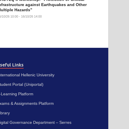
nfrastructure against Earthquakes and Other
ultiple Hazards”
6/10/26 10:00 - 16/10/26 14:00
seful Links
nternational Hellenic University
tudent Portal (Uniportal)
-Learning Platform
xams & Assignments Platform
ibrary
igital Governance Department – Serres