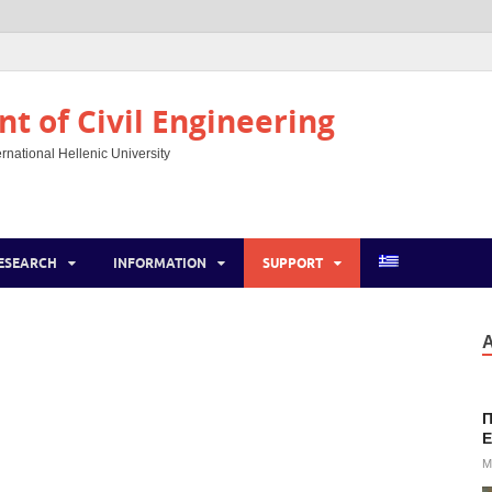
t of Civil Engineering
rnational Hellenic University
ESEARCH
INFORMATION
SUPPORT
Α
Π
E
M