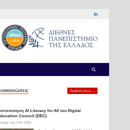
νακοινώσεις
Προβολή όλων →
ιστοποίηση AI Literacy for All του Digital
ducation Council (DEC)
onday July 27th, 2026