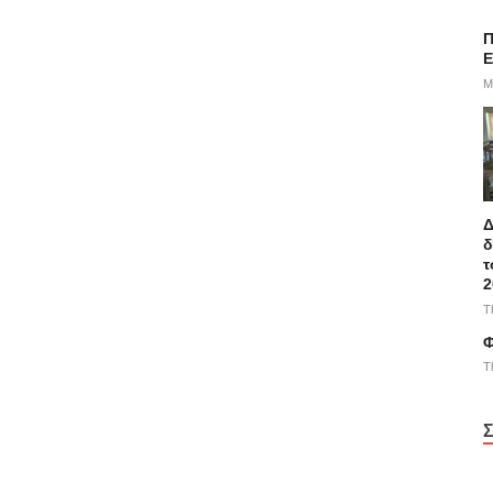
Π
E
M
Δ
δ
τ
2
T
Φ
T
Σ