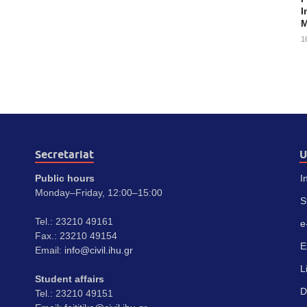
I
M
1
Secretariat
U
Public hours
I
Monday–Friday, 12:00–15:00
S
Tel.: 23210 49161
e
Fax.: 23210 49154
E
Email:
info@civil.ihu.gr
L
Student affairs
D
Tel.: 23210 49151