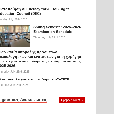
ιστοποίηση AI Literacy for All του Digital
ducation Council (DEC)
onday July 27th, 2026
Spring Semester 2025–2026
Examination Schedule
Thursday July 23rd, 2026
ιαδικασία υποβολής πρόσθετων
ικαιολογητικών και ενστάσεων για τη χορήγηση
ου στεγαστικού επιδόματος ακαδημαϊκού έτους
025-2026.
hursday July 23rd, 2026
οιτητικό Στεγαστικό Επίδομα 2025-2026
hursday July 2nd, 2026
ημαντικές Ανακοινώσεις
Προβολή όλων →