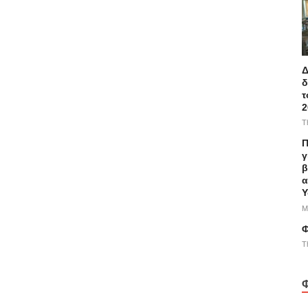
Δ
δ
τ
2
T
Π
γ
β
α
Υ
M
Φ
T
Φ