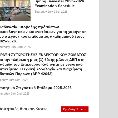
Spring Semester 2025–2026
Examination Schedule
Thursday July 23rd, 2026
ιαδικασία υποβολής πρόσθετων
ικαιολογητικών και ενστάσεων για τη χορήγηση
ου στεγαστικού επιδόματος ακαδημαϊκού έτους
025-2026.
hursday July 23rd, 2026
ΡΑΞΗ ΣΥΓΚΡΟΤΗΣΗΣ ΕΚΛΕΚΤΟΡΙΚΟΥ ΣΩΜΑΤΟΣ
ια την πλήρωση μιας (1) θέσης μέλους ΔΕΠ στη
αθμίδα του Επίκουρου Καθηγητή με γνωστικό
ντικείμενο «Τεχνική Υδρολογία και Διαχείριση
δατικών Πόρων» (APP 42643)
onday July 13th, 2026
οιτητικό Στεγαστικό Επίδομα 2025-2026
hursday July 2nd, 2026
οιτητικές Ανακοινώσεις
Προβολή όλων →