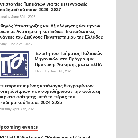
ντιστοιχίες Τμημάτων για τις μετεγγραφές
καδημαϊκού έτους 2026- 2027
uesday June 30th, 2026
δηγός Υποστήριξης και Αξιολόγησης Φοιτητών/
ριών με Αναπηρία ή και Ειδικές Εκπαιδευτικές
νάγκες του Διεθνούς Πανεπιστημίου της Ελλάδος
riday June 26th, 2026
Ένταξη του Τμήματος Πολιτικών
Μηχανικών στο Πρόγραμμα
Πρακτικής Άσκησης μέσω ΕΣΠΑ
Thursday June 4th, 2026
πικαιροποιημένος κατάλογος διαγραφέντων
οιτητών/τριών που συμπλήρωσαν την ανώτατη
ιάρκεια φοίτησης μετά το πέρας του
καδημαϊκού Έτους 2024-2025
hursday April 30th, 2026
pcoming events
ROTEQ II Workshop: “Protection of Critical