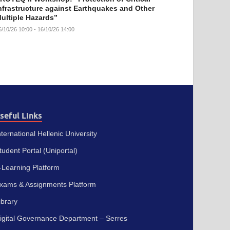
nfrastructure against Earthquakes and Other
ultiple Hazards”
6/10/26 10:00 - 16/10/26 14:00
seful Links
nternational Hellenic University
tudent Portal (Uniportal)
-Learning Platform
xams & Assignments Platform
ibrary
igital Governance Department – Serres