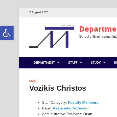
7 August 2026
Open toolbar
Departmen
School of Engineering, Inte
DEPARTMENT
STAFF
STUDY
R
STAFF
Vozikis Christos
Staff Category:
Faculty Members
Rank:
Associate Professor
Administrative Positions:
Dean