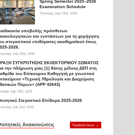
Spring Semester 2025–2026
Examination Schedule
Thursday July 23rd, 2026
ιαδικασία υποβολής πρόσθετων
ικαιολογητικών και ενστάσεων για τη χορήγηση
ου στεγαστικού επιδόματος ακαδημαϊκού έτους
025-2026.
hursday July 23rd, 2026
ΡΑΞΗ ΣΥΓΚΡΟΤΗΣΗΣ ΕΚΛΕΚΤΟΡΙΚΟΥ ΣΩΜΑΤΟΣ
ια την πλήρωση μιας (1) θέσης μέλους ΔΕΠ στη
αθμίδα του Επίκουρου Καθηγητή με γνωστικό
ντικείμενο «Τεχνική Υδρολογία και Διαχείριση
δατικών Πόρων» (APP 42643)
onday July 13th, 2026
οιτητικό Στεγαστικό Επίδομα 2025-2026
hursday July 2nd, 2026
οιτητικές Ανακοινώσεις
Προβολή όλων →