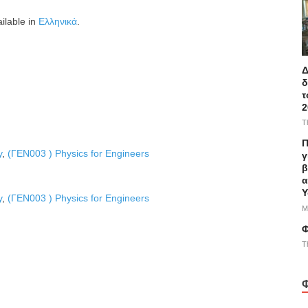
ailable in
Ελληνικά
.
Δ
δ
τ
2
T
Π
y
,
(ΓΕΝ003 ) Physics for Engineers
γ
β
α
Υ
y
,
(ΓΕΝ003 ) Physics for Engineers
M
Φ
T
Φ