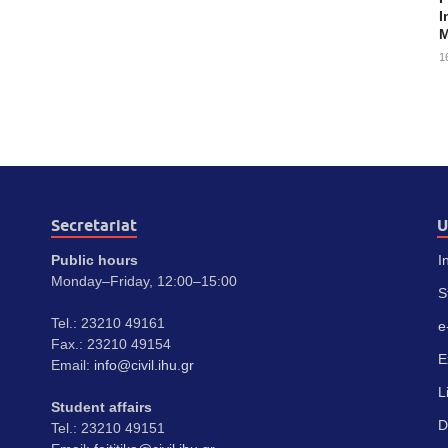
I
M
1
Secretariat
U
Public hours
I
Monday–Friday, 12:00–15:00
S
Tel.: 23210 49161
e
Fax.: 23210 49154
E
Email:
info@civil.ihu.gr
L
Student affairs
D
Tel.: 23210 49151