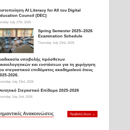
ιστοποίηση AI Literacy for All του Digital
ducation Council (DEC)
onday July 27th, 2026
Spring Semester 2025–2026
Examination Schedule
Thursday July 23rd, 2026
ιαδικασία υποβολής πρόσθετων
ικαιολογητικών και ενστάσεων για τη χορήγηση
ου στεγαστικού επιδόματος ακαδημαϊκού έτους
025-2026.
hursday July 23rd, 2026
οιτητικό Στεγαστικό Επίδομα 2025-2026
hursday July 2nd, 2026
ημαντικές Ανακοινώσεις
Προβολή όλων →