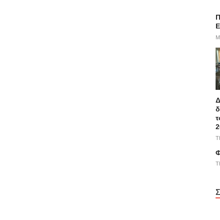
Π
E
M
Δ
δ
τ
2
T
Φ
T
Σ