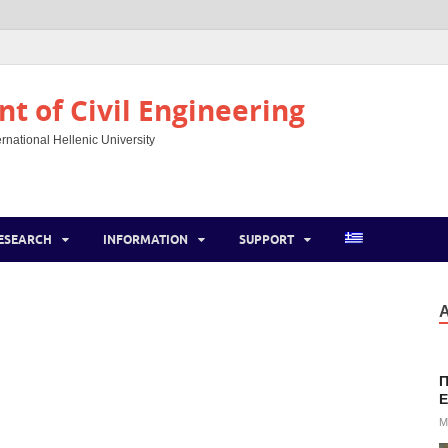
t of Civil Engineering
rnational Hellenic University
ESEARCH
INFORMATION
SUPPORT
Α
Π
E
M