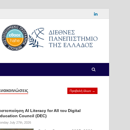
νακοινώσεις
Προβολή όλων →
ιστοποίηση AI Literacy for All του Digital
ducation Council (DEC)
onday July 27th, 2026