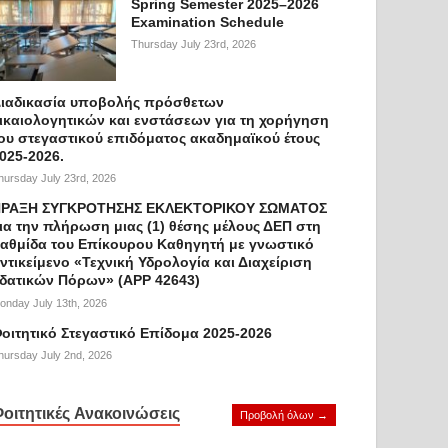
Spring Semester 2025–2026
Examination Schedule
Thursday July 23rd, 2026
ιαδικασία υποβολής πρόσθετων
ικαιολογητικών και ενστάσεων για τη χορήγηση
ου στεγαστικού επιδόματος ακαδημαϊκού έτους
025-2026.
hursday July 23rd, 2026
ΡΑΞΗ ΣΥΓΚΡΟΤΗΣΗΣ ΕΚΛΕΚΤΟΡΙΚΟΥ ΣΩΜΑΤΟΣ
ια την πλήρωση μιας (1) θέσης μέλους ΔΕΠ στη
αθμίδα του Επίκουρου Καθηγητή με γνωστικό
ντικείμενο «Τεχνική Υδρολογία και Διαχείριση
δατικών Πόρων» (APP 42643)
onday July 13th, 2026
οιτητικό Στεγαστικό Επίδομα 2025-2026
hursday July 2nd, 2026
οιτητικές Ανακοινώσεις
Προβολή όλων →