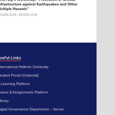
nfrastructure against Earthquakes and Other
ultiple Hazards”
6/10/26 10:00 - 16/10/26 14:00
seful Links
nternational Hellenic University
tudent Portal (Uniportal)
-Learning Platform
xams & Assignments Platform
ibrary
igital Governance Department – Serres