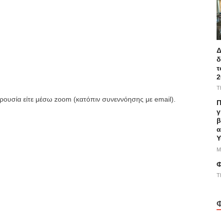
Δ
δ
τ
2
T
αρουσία είτε μέσω zoom (κατόπιν συνεννόησης με email).
Π
γ
β
α
Υ
M
Φ
T
Φ