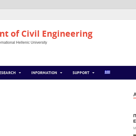
t of Civil Engineering
rnational Hellenic University
ESEARCH
INFORMATION
SUPPORT
Α
Π
E
M