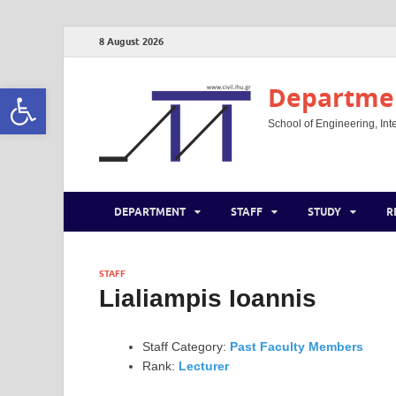
8 August 2026
Open toolbar
Departmen
School of Engineering, Inte
DEPARTMENT
STAFF
STUDY
R
STAFF
Lialiampis Ioannis
Staff Category:
Past Faculty Members
Rank:
Lecturer