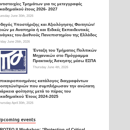
ντιστοιχίες Τμημάτων για τις μετεγγραφές
καδημαϊκού έτους 2026- 2027
uesday June 30th, 2026
δηγός Υποστήριξης και Αξιολόγησης Φοιτητών/
ριών με Αναπηρία ή και Ειδικές Εκπαιδευτικές
νάγκες του Διεθνούς Πανεπιστημίου της Ελλάδος
riday June 26th, 2026
Ένταξη του Τμήματος Πολιτικών
Μηχανικών στο Πρόγραμμα
Πρακτικής Άσκησης μέσω ΕΣΠΑ
Thursday June 4th, 2026
πικαιροποιημένος κατάλογος διαγραφέντων
οιτητών/τριών που συμπλήρωσαν την ανώτατη
ιάρκεια φοίτησης μετά το πέρας του
καδημαϊκού Έτους 2024-2025
hursday April 30th, 2026
pcoming events
ROTEQ II Workshop: “Protection of Critical