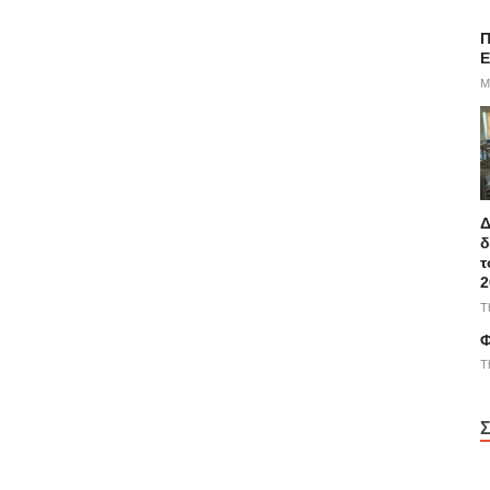
Π
E
M
Δ
δ
τ
2
T
Φ
T
Σ