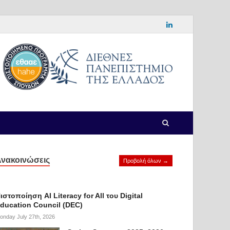
νακοινώσεις
Προβολή όλων →
ιστοποίηση AI Literacy for All του Digital
ducation Council (DEC)
onday July 27th, 2026