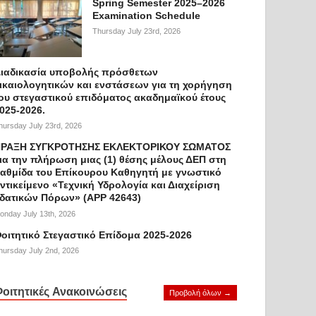
Spring Semester 2025–2026
Examination Schedule
Thursday July 23rd, 2026
ιαδικασία υποβολής πρόσθετων
ικαιολογητικών και ενστάσεων για τη χορήγηση
ου στεγαστικού επιδόματος ακαδημαϊκού έτους
025-2026.
hursday July 23rd, 2026
ΡΑΞΗ ΣΥΓΚΡΟΤΗΣΗΣ ΕΚΛΕΚΤΟΡΙΚΟΥ ΣΩΜΑΤΟΣ
ια την πλήρωση μιας (1) θέσης μέλους ΔΕΠ στη
αθμίδα του Επίκουρου Καθηγητή με γνωστικό
ντικείμενο «Τεχνική Υδρολογία και Διαχείριση
δατικών Πόρων» (APP 42643)
onday July 13th, 2026
οιτητικό Στεγαστικό Επίδομα 2025-2026
hursday July 2nd, 2026
οιτητικές Ανακοινώσεις
Προβολή όλων →