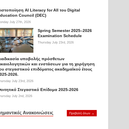
ιστοποίηση AI Literacy for All του Digital
ducation Council (DEC)
onday July 27th, 2026
Spring Semester 2025–2026
Examination Schedule
Thursday July 23rd, 2026
ιαδικασία υποβολής πρόσθετων
ικαιολογητικών και ενστάσεων για τη χορήγηση
ου στεγαστικού επιδόματος ακαδημαϊκού έτους
025-2026.
hursday July 23rd, 2026
οιτητικό Στεγαστικό Επίδομα 2025-2026
hursday July 2nd, 2026
ημαντικές Ανακοινώσεις
Προβολή όλων →