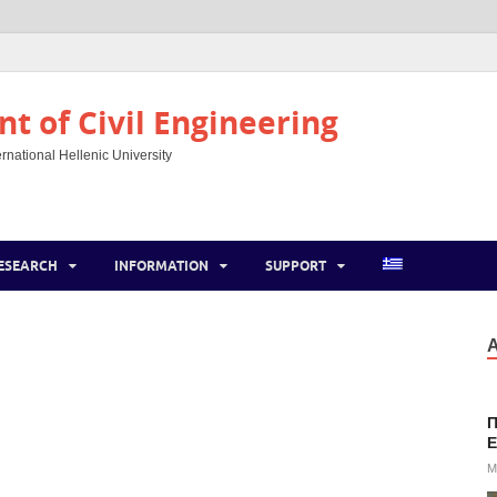
t of Civil Engineering
rnational Hellenic University
ESEARCH
INFORMATION
SUPPORT
Α
Π
E
M