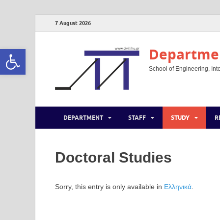
7 August 2026
Open toolbar
Departmen
School of Engineering, Inte
DEPARTMENT
STAFF
STUDY
R
Doctoral Studies
Sorry, this entry is only available in
Ελληνικά
.