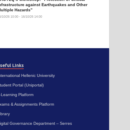
nfrastructure against Earthquakes and Other
ultiple Hazards”
6/10/26 10:00 - 16/10/26 14:00
seful Links
nternational Hellenic University
tudent Portal (Uniportal)
-Learning Platform
xams & Assignments Platform
ibrary
igital Governance Department – Serres