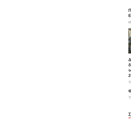
Π
E
M
Δ
δ
τ
2
T
Φ
T
Σ