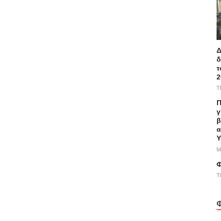
Δ
δ
τ
2
T
Π
γ
β
α
Υ
M
Φ
T
Φ