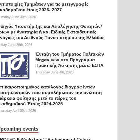
ντιστοιχίες Τμημάτων για τις μετεγγραφές
καδημαϊκού έτους 2026- 2027
uesday June 30th, 2026
δηγός Υποστήριξης και Αξιολόγησης Φοιτητών/
ριών με Αναπηρία ή και Ειδικές Εκπαιδευτικές
νάγκες του Διεθνούς Πανεπιστημίου της Ελλάδος
riday June 26th, 2026
Ένταξη του Τμήματος Πολιτικών
Μηχανικών στο Πρόγραμμα
Πρακτικής Άσκησης μέσω ΕΣΠΑ
Thursday June 4th, 2026
πικαιροποιημένος κατάλογος διαγραφέντων
οιτητών/τριών που συμπλήρωσαν την ανώτατη
ιάρκεια φοίτησης μετά το πέρας του
καδημαϊκού Έτους 2024-2025
hursday April 30th, 2026
pcoming events
ROTEQ II Workshop: “Protection of Critical