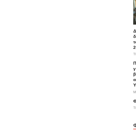
Δ
δ
τ
2
T
Π
γ
β
α
Υ
M
Φ
T
Φ