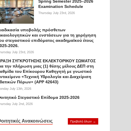
Spring Semester 2025–2026
Examination Schedule
Thursday July 23rd, 2026
ιαδικασία υποβολής πρόσθετων
ικαιολογητικών και ενστάσεων για τη χορήγηση
ου στεγαστικού επιδόματος ακαδημαϊκού έτους
025-2026.
hursday July 23rd, 2026
ΡΑΞΗ ΣΥΓΚΡΟΤΗΣΗΣ ΕΚΛΕΚΤΟΡΙΚΟΥ ΣΩΜΑΤΟΣ
ια την πλήρωση μιας (1) θέσης μέλους ΔΕΠ στη
αθμίδα του Επίκουρου Καθηγητή με γνωστικό
ντικείμενο «Τεχνική Υδρολογία και Διαχείριση
δατικών Πόρων» (APP 42643)
onday July 13th, 2026
οιτητικό Στεγαστικό Επίδομα 2025-2026
hursday July 2nd, 2026
οιτητικές Ανακοινώσεις
Προβολή όλων →