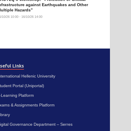
nfrastructure against Earthquakes and Other
ultiple Hazards”
6/10/26 10:00 - 16/10/26 14:00
seful Links
nternational Hellenic University
tudent Portal (Uniportal)
-Learning Platform
xams & Assignments Platform
ibrary
igital Governance Department – Serres