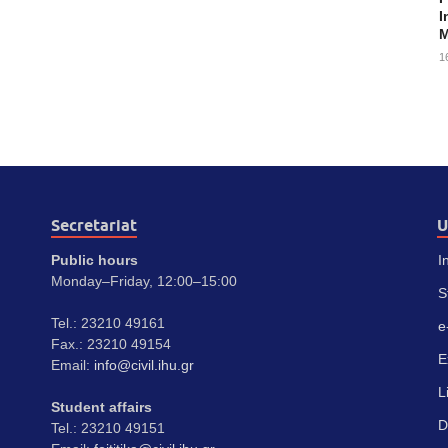
I
M
1
Secretariat
U
Public hours
I
Monday–Friday, 12:00–15:00
S
Tel.: 23210 49161
e
Fax.: 23210 49154
E
Email:
info@civil.ihu.gr
L
Student affairs
D
Tel.: 23210 49151