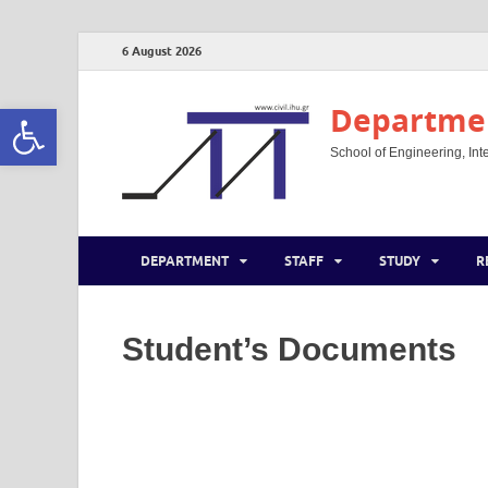
6 August 2026
Open toolbar
Departmen
School of Engineering, Inte
DEPARTMENT
STAFF
STUDY
R
Student’s Documents