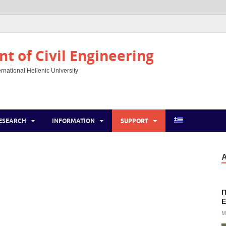
t of Civil Engineering
rnational Hellenic University
ESEARCH
INFORMATION
SUPPORT
Α
Π
E
M