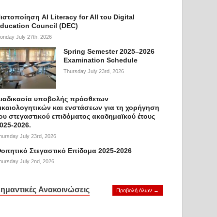
ιστοποίηση AI Literacy for All του Digital
ducation Council (DEC)
onday July 27th, 2026
Spring Semester 2025–2026
Examination Schedule
Thursday July 23rd, 2026
ιαδικασία υποβολής πρόσθετων
ικαιολογητικών και ενστάσεων για τη χορήγηση
ου στεγαστικού επιδόματος ακαδημαϊκού έτους
025-2026.
hursday July 23rd, 2026
οιτητικό Στεγαστικό Επίδομα 2025-2026
hursday July 2nd, 2026
ημαντικές Ανακοινώσεις
Προβολή όλων →