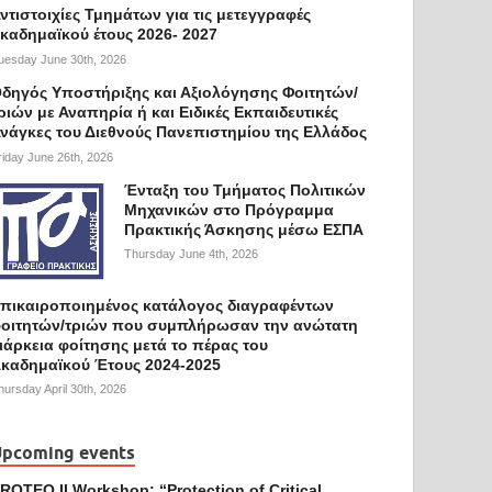
ντιστοιχίες Τμημάτων για τις μετεγγραφές
καδημαϊκού έτους 2026- 2027
uesday June 30th, 2026
δηγός Υποστήριξης και Αξιολόγησης Φοιτητών/
ριών με Αναπηρία ή και Ειδικές Εκπαιδευτικές
νάγκες του Διεθνούς Πανεπιστημίου της Ελλάδος
riday June 26th, 2026
Ένταξη του Τμήματος Πολιτικών
Μηχανικών στο Πρόγραμμα
Πρακτικής Άσκησης μέσω ΕΣΠΑ
Thursday June 4th, 2026
πικαιροποιημένος κατάλογος διαγραφέντων
οιτητών/τριών που συμπλήρωσαν την ανώτατη
ιάρκεια φοίτησης μετά το πέρας του
καδημαϊκού Έτους 2024-2025
hursday April 30th, 2026
pcoming events
ROTEQ II Workshop: “Protection of Critical