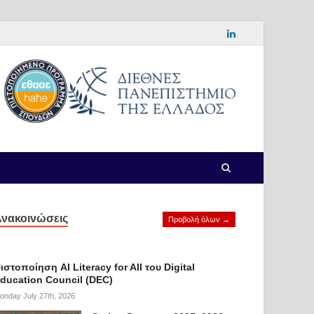
νακοινώσεις
Προβολή όλων →
ιστοποίηση AI Literacy for All του Digital
ducation Council (DEC)
onday July 27th, 2026