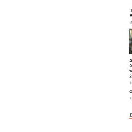
Π
E
M
Δ
δ
τ
2
T
Φ
T
Σ