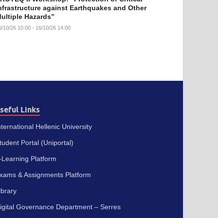
nfrastructure against Earthquakes and Other
ultiple Hazards”
6/10/26 10:00 - 16/10/26 14:00
seful Links
nternational Hellenic University
tudent Portal (Uniportal)
-Learning Platform
xams & Assignments Platform
ibrary
igital Governance Department – Serres