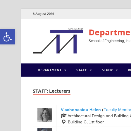
8 August 2026
Open toolbar
Departmen
School of Engineering, Inte
DEPARTMENT
STAFF
STUDY
R
STAFF:
Lecturers
Vlachonasiou Helen
(
Faculty Memb
Architectural Design and Building 
Building C, 1st floor