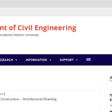
t of Civil Engineering
rnational Hellenic University
ESEARCH
INFORMATION
SUPPORT
Α
ers
)
Π
Construction – Architectural Drawing
E
M