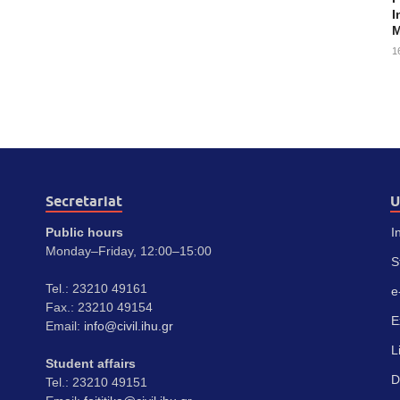
I
M
1
Secretariat
U
Public hours
I
Monday–Friday, 12:00–15:00
S
Tel.: 23210 49161
e
Fax.: 23210 49154
E
Email:
info@civil.ihu.gr
L
Student affairs
D
Tel.: 23210 49151