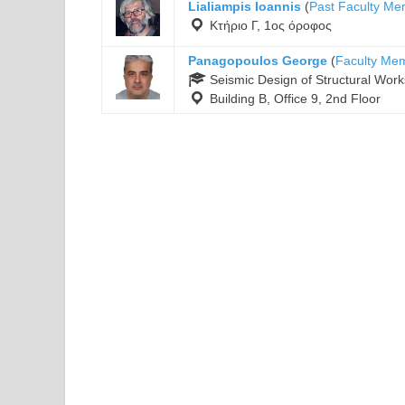
Lialiampis Ioannis
(
Past Faculty M
Κτήριο Γ, 1ος όροφος
Panagopoulos George
(
Faculty Me
Seismic Design of Structural Work
Building B, Office 9, 2nd Floor