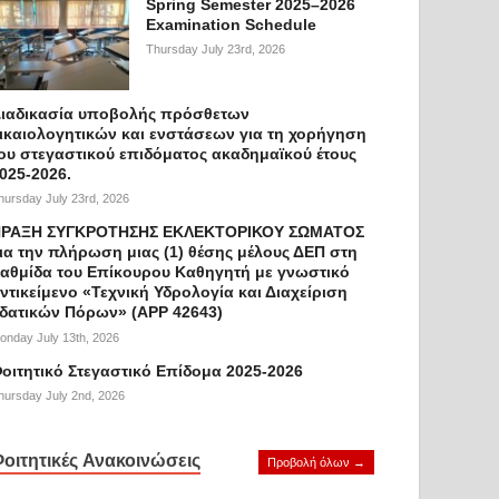
Spring Semester 2025–2026
Examination Schedule
Thursday July 23rd, 2026
ιαδικασία υποβολής πρόσθετων
ικαιολογητικών και ενστάσεων για τη χορήγηση
ου στεγαστικού επιδόματος ακαδημαϊκού έτους
025-2026.
hursday July 23rd, 2026
ΡΑΞΗ ΣΥΓΚΡΟΤΗΣΗΣ ΕΚΛΕΚΤΟΡΙΚΟΥ ΣΩΜΑΤΟΣ
ια την πλήρωση μιας (1) θέσης μέλους ΔΕΠ στη
αθμίδα του Επίκουρου Καθηγητή με γνωστικό
ντικείμενο «Τεχνική Υδρολογία και Διαχείριση
δατικών Πόρων» (APP 42643)
onday July 13th, 2026
οιτητικό Στεγαστικό Επίδομα 2025-2026
hursday July 2nd, 2026
οιτητικές Ανακοινώσεις
Προβολή όλων →