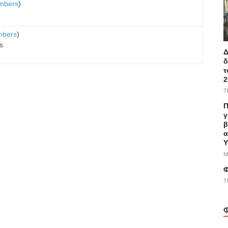
embers
)
mbers
)
s
Δ
δ
τ
2
T
Π
γ
β
α
Υ
M
Φ
T
Φ