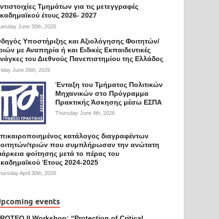
ντιστοιχίες Τμημάτων για τις μετεγγραφές
καδημαϊκού έτους 2026- 2027
uesday June 30th, 2026
δηγός Υποστήριξης και Αξιολόγησης Φοιτητών/
ριών με Αναπηρία ή και Ειδικές Εκπαιδευτικές
νάγκες του Διεθνούς Πανεπιστημίου της Ελλάδος
riday June 26th, 2026
Ένταξη του Τμήματος Πολιτικών
Μηχανικών στο Πρόγραμμα
Πρακτικής Άσκησης μέσω ΕΣΠΑ
Thursday June 4th, 2026
πικαιροποιημένος κατάλογος διαγραφέντων
οιτητών/τριών που συμπλήρωσαν την ανώτατη
ιάρκεια φοίτησης μετά το πέρας του
καδημαϊκού Έτους 2024-2025
hursday April 30th, 2026
pcoming events
ROTEQ II Workshop: “Protection of Critical