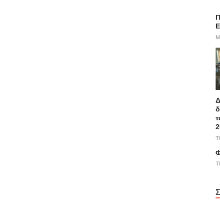
Π
E
M
Δ
δ
τ
2
T
Φ
T
Σ