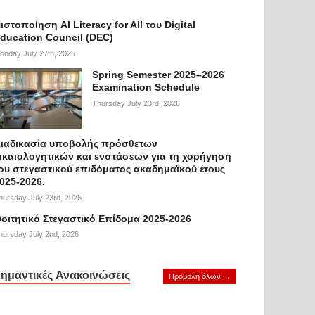
ιστοποίηση AI Literacy for All του Digital
ducation Council (DEC)
onday July 27th, 2026
Spring Semester 2025–2026
Examination Schedule
Thursday July 23rd, 2026
ιαδικασία υποβολής πρόσθετων
ικαιολογητικών και ενστάσεων για τη χορήγηση
ου στεγαστικού επιδόματος ακαδημαϊκού έτους
025-2026.
hursday July 23rd, 2026
οιτητικό Στεγαστικό Επίδομα 2025-2026
hursday July 2nd, 2026
ημαντικές Ανακοινώσεις
Προβολή όλων →