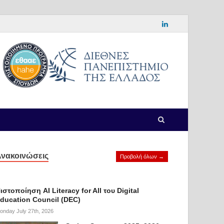
νακοινώσεις
Προβολή όλων →
ιστοποίηση AI Literacy for All του Digital
ducation Council (DEC)
onday July 27th, 2026