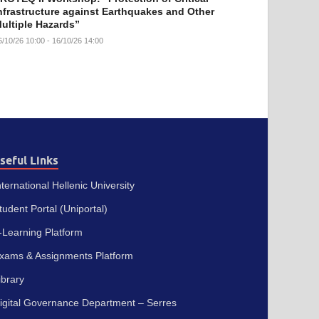
nfrastructure against Earthquakes and Other
ultiple Hazards”
6/10/26 10:00 - 16/10/26 14:00
seful Links
nternational Hellenic University
tudent Portal (Uniportal)
-Learning Platform
xams & Assignments Platform
ibrary
igital Governance Department – Serres