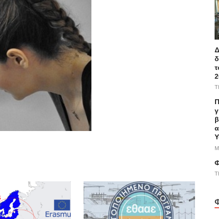
Δ
δ
τ
2
T
Π
γ
β
α
Υ
M
Φ
T
Φ