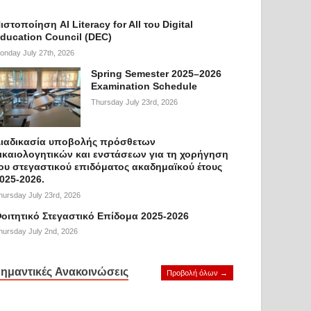
ιστοποίηση AI Literacy for All του Digital
ducation Council (DEC)
onday July 27th, 2026
Spring Semester 2025–2026
Examination Schedule
Thursday July 23rd, 2026
ιαδικασία υποβολής πρόσθετων
ικαιολογητικών και ενστάσεων για τη χορήγηση
ου στεγαστικού επιδόματος ακαδημαϊκού έτους
025-2026.
hursday July 23rd, 2026
οιτητικό Στεγαστικό Επίδομα 2025-2026
hursday July 2nd, 2026
ημαντικές Ανακοινώσεις
Προβολή όλων →