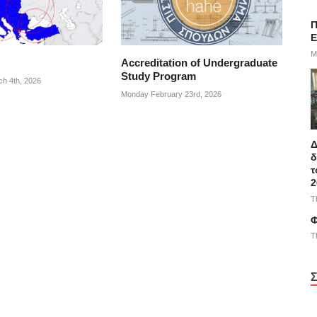
Π
E
M
Accreditation of Undergraduate
Study Program
h 4th, 2026
Monday February 23rd, 2026
Δ
δ
τ
2
T
Φ
T
Σ