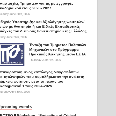
ντιστοιχίες Τμημάτων για τις μετεγγραφές
καδημαϊκού έτους 2026- 2027
uesday June 30th, 2026
δηγός Υποστήριξης και Αξιολόγησης Φοιτητών/
ριών με Αναπηρία ή και Ειδικές Εκπαιδευτικές
νάγκες του Διεθνούς Πανεπιστημίου της Ελλάδος
riday June 26th, 2026
Ένταξη του Τμήματος Πολιτικών
Μηχανικών στο Πρόγραμμα
Πρακτικής Άσκησης μέσω ΕΣΠΑ
Thursday June 4th, 2026
πικαιροποιημένος κατάλογος διαγραφέντων
οιτητών/τριών που συμπλήρωσαν την ανώτατη
ιάρκεια φοίτησης μετά το πέρας του
καδημαϊκού Έτους 2024-2025
hursday April 30th, 2026
pcoming events
ROTEQ II Workshop: “Protection of Critical