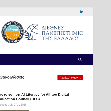
νακοινώσεις
Προβολή όλων →
ιστοποίηση AI Literacy for All του Digital
ducation Council (DEC)
onday July 27th, 2026