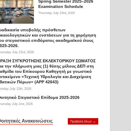
Spring Semester 2025–2026
Examination Schedule
Thursday July 23rd, 2026
ιαδικασία υποβολής πρόσθετων
ικαιολογητικών και ενστάσεων για τη χορήγηση
ου στεγαστικού επιδόματος ακαδημαϊκού έτους
025-2026.
hursday July 23rd, 2026
ΡΑΞΗ ΣΥΓΚΡΟΤΗΣΗΣ ΕΚΛΕΚΤΟΡΙΚΟΥ ΣΩΜΑΤΟΣ
ια την πλήρωση μιας (1) θέσης μέλους ΔΕΠ στη
αθμίδα του Επίκουρου Καθηγητή με γνωστικό
ντικείμενο «Τεχνική Υδρολογία και Διαχείριση
δατικών Πόρων» (APP 42643)
onday July 13th, 2026
οιτητικό Στεγαστικό Επίδομα 2025-2026
hursday July 2nd, 2026
οιτητικές Ανακοινώσεις
Προβολή όλων →