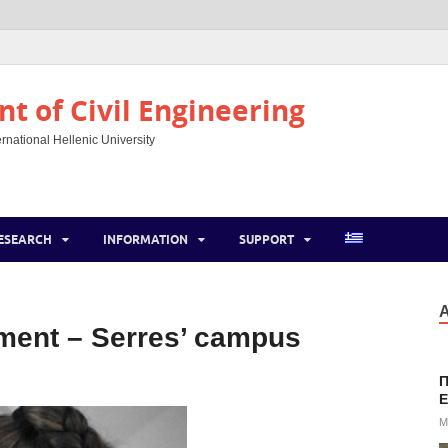
t of Civil Engineering
rnational Hellenic University
ESEARCH
INFORMATION
SUPPORT
Α
tment – Serres’ campus
Π
E
M