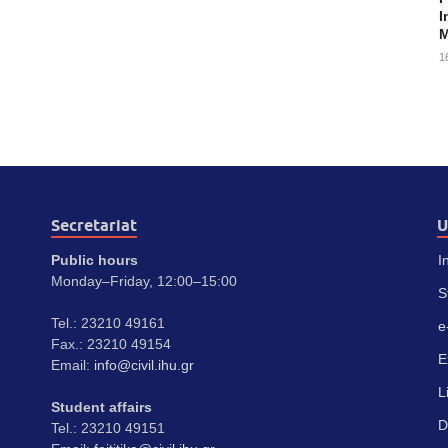
I
M
1
Secretariat
U
Public hours
I
Monday–Friday, 12:00–15:00
S
Tel.: 23210 49161
e
Fax.: 23210 49154
E
Email:
info@civil.ihu.gr
L
Student affairs
D
Tel.: 23210 49151