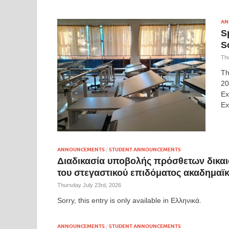
AN
S
S
Thu
Th
20
Ex
Ex
ANNOUNCEMENTS
/
STUDENT ANNOUNCEMENTS
Διαδικασία υποβολής πρόσθετων δικαι
του στεγαστικού επιδόματος ακαδημαϊκ
Thursday July 23rd, 2026
Sorry, this entry is only available in Ελληνικά.
ANNOUNCEMENTS
/
STUDENT ANNOUNCEMENTS