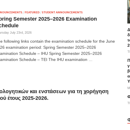
NOUNCEMENTS
/
FEATURED
/
STUDENT ANNOUNCEMENTS
pring Semester 2025–2026 Examination
chedule
Δ
rsday July 23rd, 2026
δ
τ
e following links contain the examination schedule for the June
2
26 examination period: Spring Semester 2025–2026
T
amination Schedule – IHU Spring Semester 2025–2026
amination Schedule – TEI The IHU examination …
Π
γ
β
α
Υ
M
ολογητικών και ενστάσεων για τη χορήγηση
Φ
ού έτους 2025-2026.
T
Φ