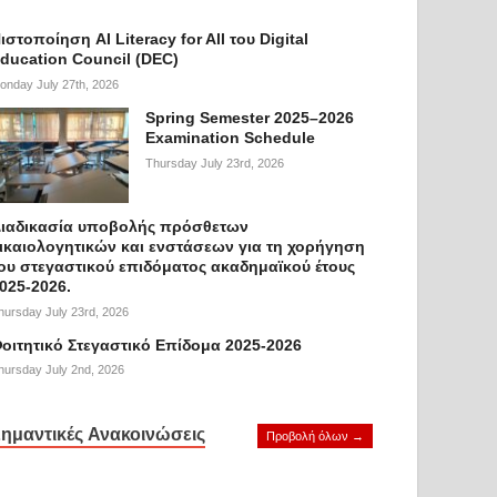
ιστοποίηση AI Literacy for All του Digital
ducation Council (DEC)
onday July 27th, 2026
Spring Semester 2025–2026
Examination Schedule
Thursday July 23rd, 2026
ιαδικασία υποβολής πρόσθετων
ικαιολογητικών και ενστάσεων για τη χορήγηση
ου στεγαστικού επιδόματος ακαδημαϊκού έτους
025-2026.
hursday July 23rd, 2026
οιτητικό Στεγαστικό Επίδομα 2025-2026
hursday July 2nd, 2026
ημαντικές Ανακοινώσεις
Προβολή όλων →