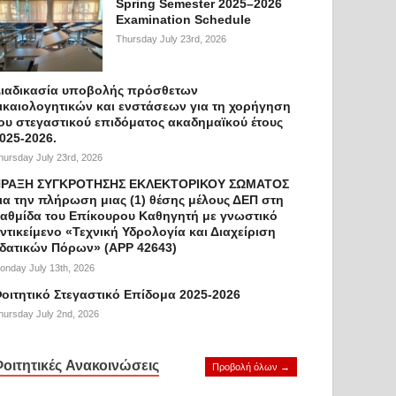
Spring Semester 2025–2026
Examination Schedule
Thursday July 23rd, 2026
ιαδικασία υποβολής πρόσθετων
ικαιολογητικών και ενστάσεων για τη χορήγηση
ου στεγαστικού επιδόματος ακαδημαϊκού έτους
025-2026.
hursday July 23rd, 2026
ΡΑΞΗ ΣΥΓΚΡΟΤΗΣΗΣ ΕΚΛΕΚΤΟΡΙΚΟΥ ΣΩΜΑΤΟΣ
ια την πλήρωση μιας (1) θέσης μέλους ΔΕΠ στη
αθμίδα του Επίκουρου Καθηγητή με γνωστικό
ντικείμενο «Τεχνική Υδρολογία και Διαχείριση
δατικών Πόρων» (APP 42643)
onday July 13th, 2026
οιτητικό Στεγαστικό Επίδομα 2025-2026
hursday July 2nd, 2026
οιτητικές Ανακοινώσεις
Προβολή όλων →