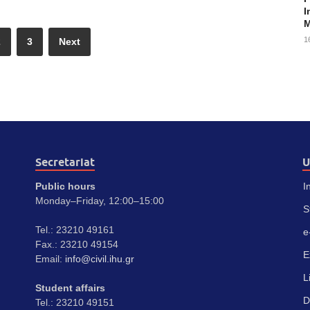
I
M
1
2
3
Next
Secretariat
U
Public hours
I
Monday–Friday, 12:00–15:00
S
Tel.: 23210 49161
e
Fax.: 23210 49154
E
Email:
info@civil.ihu.gr
L
Student affairs
D
Tel.: 23210 49151