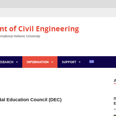
t of Civil Engineering
rnational Hellenic University
ESEARCH
INFORMATION
SUPPORT
Α
Π
ital Education Council (DEC)
E
M