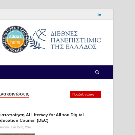
νακοινώσεις
Προβολή όλων →
ιστοποίηση AI Literacy for All του Digital
ducation Council (DEC)
onday July 27th, 2026