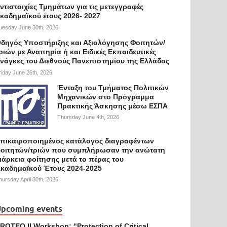
ντιστοιχίες Τμημάτων για τις μετεγγραφές
καδημαϊκού έτους 2026- 2027
uesday June 30th, 2026
δηγός Υποστήριξης και Αξιολόγησης Φοιτητών/
ριών με Αναπηρία ή και Ειδικές Εκπαιδευτικές
νάγκες του Διεθνούς Πανεπιστημίου της Ελλάδος
riday June 26th, 2026
Ένταξη του Τμήματος Πολιτικών
Μηχανικών στο Πρόγραμμα
Πρακτικής Άσκησης μέσω ΕΣΠΑ
Thursday June 4th, 2026
πικαιροποιημένος κατάλογος διαγραφέντων
οιτητών/τριών που συμπλήρωσαν την ανώτατη
ιάρκεια φοίτησης μετά το πέρας του
καδημαϊκού Έτους 2024-2025
hursday April 30th, 2026
pcoming events
ROTEQ II Workshop: “Protection of Critical