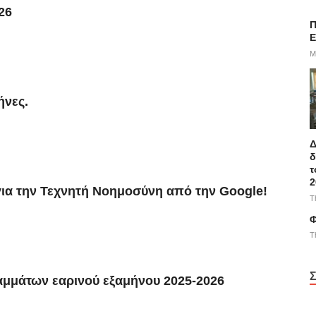
26
Π
E
M
ήνες.
Δ
δ
τ
2
για την Τεχνητή Νοημοσύνη από την Google!
T
Φ
T
Σ
αμμάτων εαρινού εξαμήνου 2025-2026