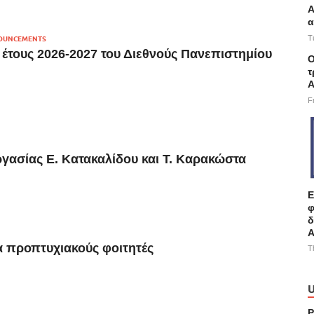
Α
α
T
OUNCEMENTS
έτους 2026-2027 του Διεθνούς Πανεπιστημίου
Ο
τ
Α
F
ασίας Ε. Κατακαλίδου και Τ. Καρακώστα
Ε
φ
δ
Α
ια προπτυχιακούς φοιτητές
T
U
P