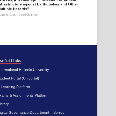
nfrastructure against Earthquakes and Other
ultiple Hazards”
6/10/26 10:00 - 16/10/26 14:00
seful Links
nternational Hellenic University
tudent Portal (Uniportal)
-Learning Platform
xams & Assignments Platform
ibrary
igital Governance Department – Serres