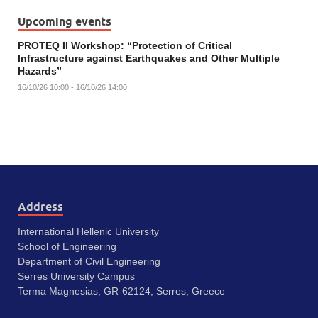
Upcoming events
PROTEQ II Workshop: “Protection of Critical
Infrastructure against Earthquakes and Other Multiple
Hazards”
16/10/26 10:00 - 16/10/26 14:00
Address
International Hellenic University
School of Engineering
Department of Civil Engineering
Serres University Campus
Terma Magnesias, GR-62124, Serres, Greece