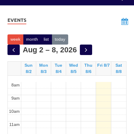
EVENTS
week
month
list
today
Aug 2 – 8, 2026
Sun
Mon
Tue
Wed
Thu
Fri 8/7
Sat
8/2
8/3
8/4
8/5
8/6
8/8
8am
9am
10am
11am