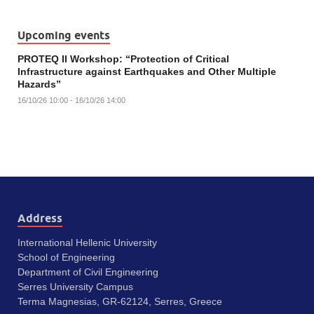
Upcoming events
PROTEQ II Workshop: “Protection of Critical
Infrastructure against Earthquakes and Other Multiple
Hazards”
16/10/26 10:00 - 16/10/26 14:00
Address
International Hellenic University
School of Engineering
Department of Civil Engineering
Serres University Campus
Terma Magnesias, GR-62124, Serres, Greece