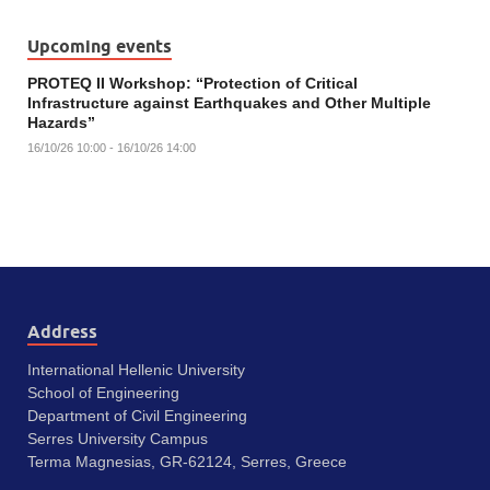
Upcoming events
PROTEQ II Workshop: “Protection of Critical
Infrastructure against Earthquakes and Other Multiple
Hazards”
16/10/26 10:00 - 16/10/26 14:00
Address
International Hellenic University
School of Engineering
Department of Civil Engineering
Serres University Campus
Terma Magnesias, GR-62124, Serres, Greece