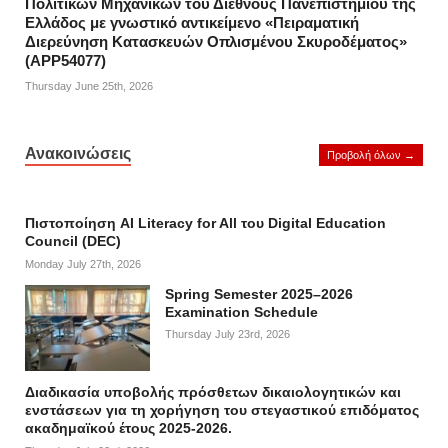
Πολιτικών Μηχανικών του Διεθνούς Πανεπιστημίου της
Ελλάδος με γνωστικό αντικείμενο «Πειραματική
Διερεύνηση Κατασκευών Οπλισμένου Σκυροδέματος»
(APP54077)
Thursday June 25th, 2026
Ανακοινώσεις
Προβολή όλων →
Πιστοποίηση AI Literacy for All του Digital Education
Council (DEC)
Monday July 27th, 2026
Spring Semester 2025–2026
Examination Schedule
Thursday July 23rd, 2026
Διαδικασία υποβολής πρόσθετων δικαιολογητικών και
ενστάσεων για τη χορήγηση του στεγαστικού επιδόματος
ακαδημαϊκού έτους 2025-2026.