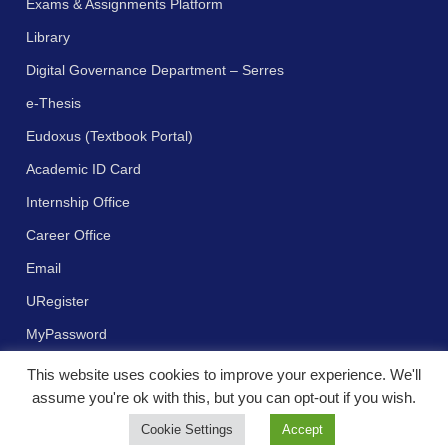
Exams & Assignments Platform
Library
Digital Governance Department – Serres
e-Thesis
Eudoxus (Textbook Portal)
Academic ID Card
Internship Office
Career Office
Email
URegister
MyPassword
This website uses cookies to improve your experience. We'll
assume you're ok with this, but you can opt-out if you wish.
Cookie Settings
Accept
Πνευματικά δικαιώματα © 2023 - Διεθνές Πανεπιστήμιο της Ελλάδος