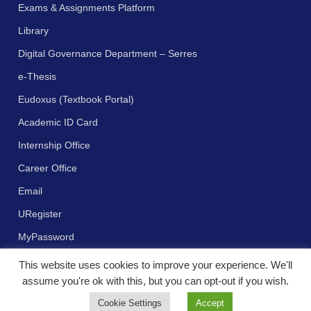
Exams & Assignments Platform
Library
Digital Governance Department – Serres
e-Thesis
Eudoxus (Textbook Portal)
Academic ID Card
Internship Office
Career Office
Email
URegister
MyPassword
This website uses cookies to improve your experience. We'll
assume you're ok with this, but you can opt-out if you wish.
Cookie Settings
Accept