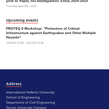
μετά το πέρας του Ακαδημαϊκού Έτους 2024-2025
Thursday April 30th, 2026
Upcoming events
PROTEQ II Workshop: “Protection of Critical
Infrastructure against Earthquakes and Other Multiple
Hazards”
16/10/26 10:00 - 16/10/26 14:00
Address
International Hellenic University
School of Engineering
Department of Civil Engineering
Serres University Campus