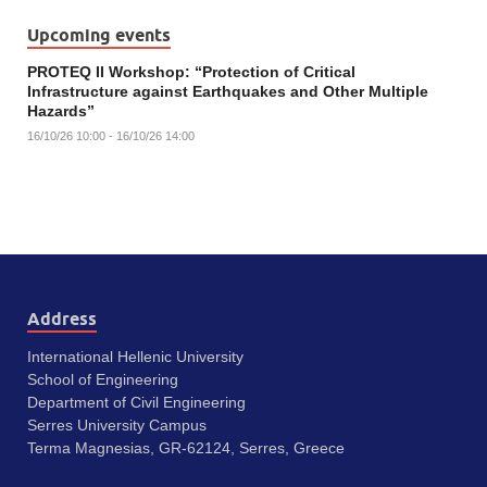
Upcoming events
PROTEQ II Workshop: “Protection of Critical
Infrastructure against Earthquakes and Other Multiple
Hazards”
16/10/26 10:00 - 16/10/26 14:00
Address
International Hellenic University
School of Engineering
Department of Civil Engineering
Serres University Campus
Terma Magnesias, GR-62124, Serres, Greece