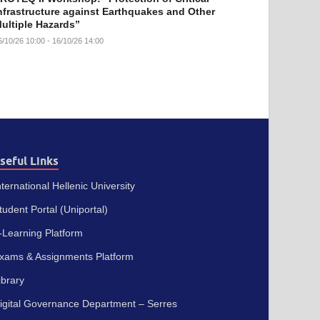
nfrastructure against Earthquakes and Other
ultiple Hazards”
6/10/26 10:00 - 16/10/26 14:00
seful Links
nternational Hellenic University
tudent Portal (Uniportal)
-Learning Platform
xams & Assignments Platform
ibrary
igital Governance Department – Serres