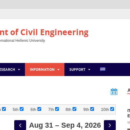
t of Civil Engineering
rnational Hellenic University
ESEARCH
INFORMATION
SUPPORT
Α
h
5th
6th
7th
8th
9th
10th
Π
E
M
Aug 31 – Sep 4, 2026