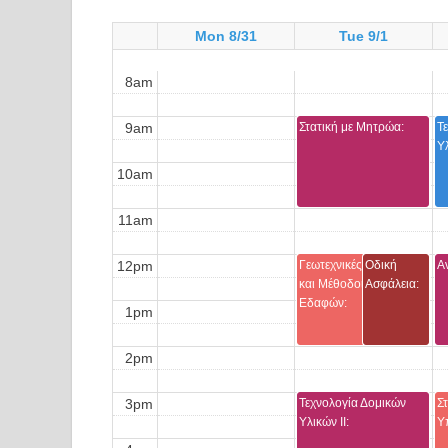
Mon 8/31
Tue 9/1
8am
9am
Στατική με Μητρώα:
Τ
Υλ
10am
11am
12pm
Γεωτεχνικές αστοχίες
Οδική
Α
και Μέθοδοι Βελτίωσης
Ασφάλεια:
Εδαφών:
1pm
2pm
3pm
Τεχνολογία Δομικών
Στ
Υλικών ΙΙ:
Υ