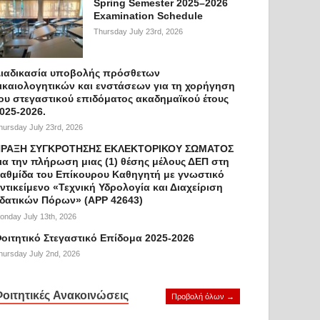
Spring Semester 2025–2026
Examination Schedule
Thursday July 23rd, 2026
ιαδικασία υποβολής πρόσθετων
ικαιολογητικών και ενστάσεων για τη χορήγηση
ου στεγαστικού επιδόματος ακαδημαϊκού έτους
025-2026.
hursday July 23rd, 2026
ΡΑΞΗ ΣΥΓΚΡΟΤΗΣΗΣ ΕΚΛΕΚΤΟΡΙΚΟΥ ΣΩΜΑΤΟΣ
ια την πλήρωση μιας (1) θέσης μέλους ΔΕΠ στη
αθμίδα του Επίκουρου Καθηγητή με γνωστικό
ντικείμενο «Τεχνική Υδρολογία και Διαχείριση
δατικών Πόρων» (APP 42643)
onday July 13th, 2026
οιτητικό Στεγαστικό Επίδομα 2025-2026
hursday July 2nd, 2026
οιτητικές Ανακοινώσεις
Προβολή όλων →