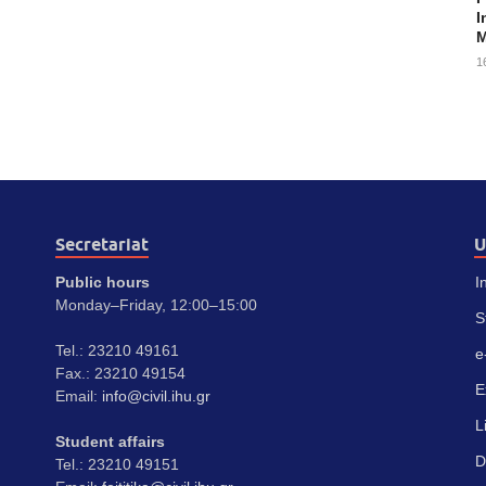
I
M
1
Secretariat
U
Public hours
I
Monday–Friday, 12:00–15:00
S
Tel.: 23210 49161
e
Fax.: 23210 49154
E
Email:
info@civil.ihu.gr
L
Student affairs
D
Tel.: 23210 49151