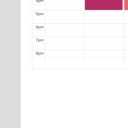
4pm
5pm
6pm
7pm
8pm