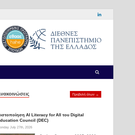
νακοινώσεις
Προβολή όλων →
ιστοποίηση AI Literacy for All του Digital
ducation Council (DEC)
onday July 27th, 2026