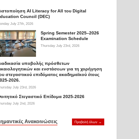
ιστοποίηση AI Literacy for All του Digital
ducation Council (DEC)
onday July 27th, 2026
Spring Semester 2025–2026
Examination Schedule
Thursday July 23rd, 2026
ιαδικασία υποβολής πρόσθετων
ικαιολογητικών και ενστάσεων για τη χορήγηση
ου στεγαστικού επιδόματος ακαδημαϊκού έτους
025-2026.
hursday July 23rd, 2026
οιτητικό Στεγαστικό Επίδομα 2025-2026
hursday July 2nd, 2026
ημαντικές Ανακοινώσεις
Προβολή όλων →