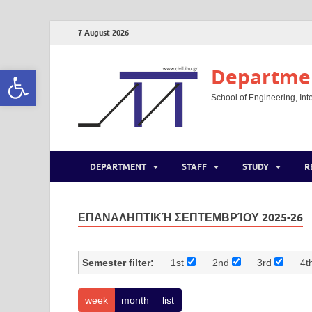
7 August 2026
Open toolbar
Departmen
School of Engineering, Inte
DEPARTMENT
STAFF
STUDY
R
ΕΠΑΝΑΛΗΠΤΙΚΉ ΣΕΠΤΕΜΒΡΊΟΥ 2025-26
Semester filter:
1st
2nd
3rd
4t
week
month
list