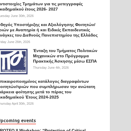
ντιστοιχίες Τμημάτων για τις μετεγγραφές
καδημαϊκού έτους 2026- 2027
uesday June 30th, 2026
δηγός Υποστήριξης και Αξιολόγησης Φοιτητών/
ριών με Αναπηρία ή και Ειδικές Εκπαιδευτικές
νάγκες του Διεθνούς Πανεπιστημίου της Ελλάδος
riday June 26th, 2026
Ένταξη του Τμήματος Πολιτικών
Μηχανικών στο Πρόγραμμα
Πρακτικής Άσκησης μέσω ΕΣΠΑ
Thursday June 4th, 2026
πικαιροποιημένος κατάλογος διαγραφέντων
οιτητών/τριών που συμπλήρωσαν την ανώτατη
ιάρκεια φοίτησης μετά το πέρας του
καδημαϊκού Έτους 2024-2025
hursday April 30th, 2026
pcoming events
ROTEQ II Workshop: “Protection of Critical