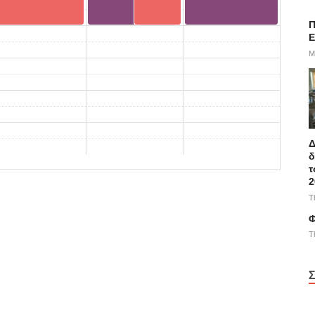
Π
E
M
Δ
δ
τ
2
T
Φ
T
Σ