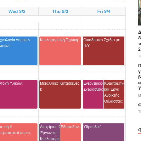
Wed 9/2
Thu 9/3
Fri 9/4
Δ
δ
εχνολογία Δομικών
Κυκλοφοριακή Τεχνική:
Οικοδομικό Σχέδιο με
τ
ικών Ι:
Η/Υ:
2
T
Π
γ
β
α
ντοχή Υλικών:
Μεταλλικές Κατασκευές
Ενεργειακός
Κυματομηχανική
Υ
Ι:
Σχεδιασμός Κτιρίων:
και Έργα
Ανοικτής
M
Θάλασσας:
Φ
T
ατική ΙΙ –
Διαχείριση Οδικών
Εδαφοδυναμική:
Υδραυλική:
Φ
περστατικοί φορείς:
Έργων και
Κυκλοφορίας: